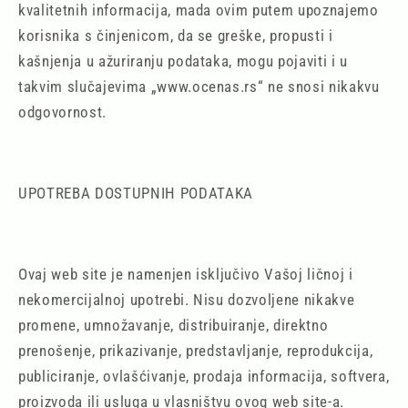
kvalitetnih informacija, mada ovim putem upoznajemo
korisnika s činjenicom, da se greške, propusti i
kašnjenja u ažuriranju podataka, mogu pojaviti i u
takvim slučajevima „www.ocenas.rs“ ne snosi nikakvu
odgovornost.
UPOTREBA DOSTUPNIH PODATAKA
Ovaj web site je namenjen isključivo Vašoj ličnoj i
nekomercijalnoj upotrebi. Nisu dozvoljene nikakve
promene, umnožavanje, distribuiranje, direktno
prenošenje, prikazivanje, predstavljanje, reprodukcija,
publiciranje, ovlašćivanje, prodaja informacija, softvera,
proizvoda ili usluga u vlasništvu ovog web site-a.