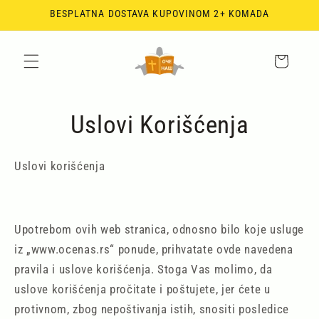
Skip to
BESPLATNA DOSTAVA KUPOVINOM 2+ KOMADA
content
Korpa
Uslovi Korišćenja
Uslovi korišćenja
Upotrebom ovih web stranica, odnosno bilo koje usluge
iz „www.ocenas.rs“ ponude, prihvatate ovde navedena
pravila i uslove korišćenja. Stoga Vas molimo, da
uslove korišćenja pročitate i poštujete, jer ćete u
protivnom, zbog nepoštivanja istih, snositi posledice