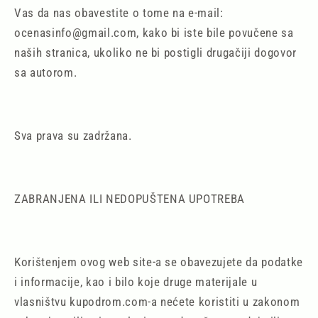
Vas da nas obavestite o tome na e-mail:
ocenasinfo@gmail.com, kako bi iste bile povučene sa
naših stranica, ukoliko ne bi postigli drugačiji dogovor
sa autorom.
Sva prava su zadržana.
ZABRANJENA ILI NEDOPUŠTENA UPOTREBA
Korištenjem ovog web site-a se obavezujete da podatke
i informacije, kao i bilo koje druge materijale u
vlasništvu kupodrom.com-a nećete koristiti u zakonom